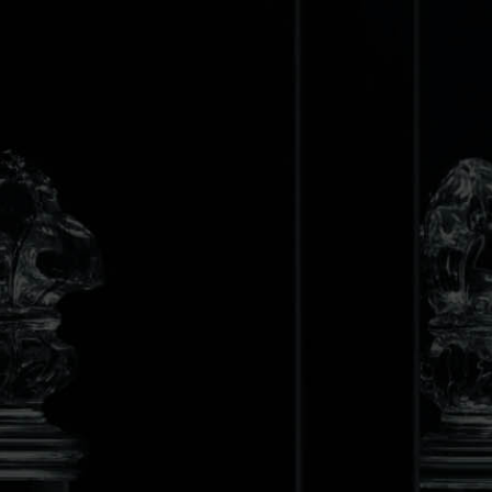
PAKOWANIE
EDYCJE LIMITOWANE
No products available yet
Stay tuned! More products will be shown here