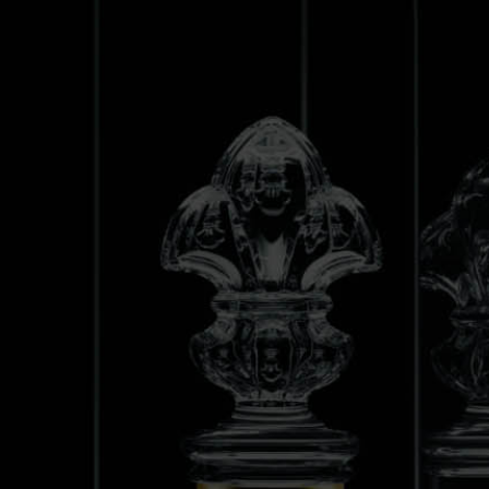
EKSLUZYWNA DOSTAWA
WYJĄTKOWE O
ALKOHOLE
SZAMPANY
WINO
WALENTYNKI